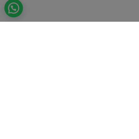
Nueva Normalidad
¿Sabes que una de las nuevas medidas para cumplir
con la operación en tu restaurante es no ofrecer la
carta física del Menú?